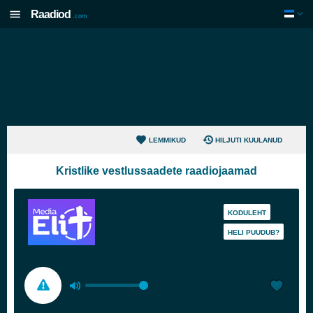
Raadiod
.com
LEMMIKUD
HILJUTI KUULANUD
Kristlike vestlussaadete raadiojaamad
KODULEHT
HELI PUUDUB?