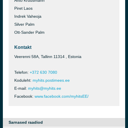
Ahto Kruusmann
Piret Laos
Indrek Vaheoja
Silver Palm
Ott-Sander Palm
Kontakt
Veerenni 58A, Tallinn 11314 , Estonia
Telefon:
+372 630 7080
Koduleht:
myhits.postimees.ee
E-mail:
myhits@myhits.ee
Facebook:
www.facebook.com/myhitsEE/
Sarnased raadiod