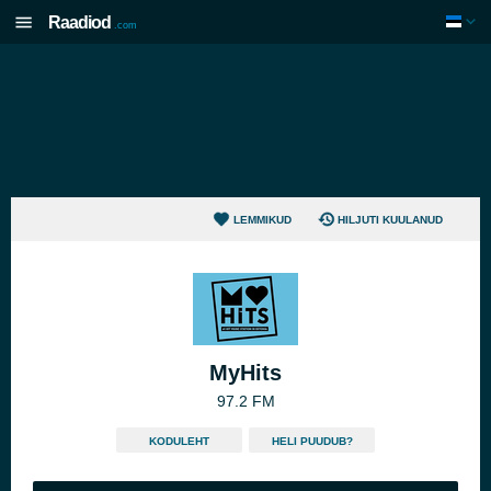
Raadiod
.com
LEMMIKUD
HILJUTI KUULANUD
MyHits
97.2 FM
KODULEHT
HELI PUUDUB?