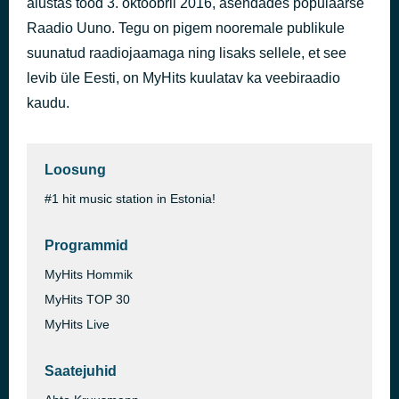
alustas tööd 3. oktoobril 2016, asendades populaarse
Miss Me
Raadio Uuno. Tegu on pigem nooremale publikule
35 minuti eest
Cheat Codes feat. Marc E. Bassy
suunatud raadiojaamaga ning lisaks sellele, et see
levib üle Eesti, on MyHits kuulatav ka veebiraadio
kaudu.
Loosung
#1 hit music station in Estonia!
Programmid
MyHits Hommik
MyHits TOP 30
MyHits Live
Saatejuhid