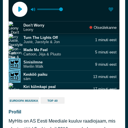
Don't Worry
Otseülekanne
Leony
Turn The Lights Off
1 minuti eest
Justė, Jaxstyle & Jon
Made Me Feel
5 minuti eest
Cartoon, Jéja & Pluuto
Sinisilmne
9 minuti eest
Merilin Mälk
Kesköö paiku
13 minuti eest
säm
Kiri külmkapi peal
17 minuti eest
Stefan
Ngoma
22 minuti eest
EUROOPA MUUSIKA
TOP 40
Syn Cole
Dai Dai
Profiil
26 minuti eest
Shakira x Burna Boy
MyHits on AS Eesti Meediale kuuluv raadiojaam, mis
megamix
31 minuti eest
Villemdrillem