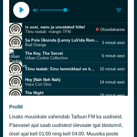
is uusi, vanu ja unustatud hitte!
Otseülekanne
Tõnu teatab: mängin TFM
Sa Pole Üksinda (Lenny LaVida Remix)
3 minuti eest
Bad Orange
The Key, The Secret
6 minuti eest
Urban Cookie Collective
Tõnu teatab: Sinu lemmiklaul on kohe järgmine!
10 minuti eest
Hey (Nah Neh Nah)
14 minuti eest
Vaya Con Dios
The Night
18 minuti eest
U Me 2
igaühele midagi :)
Profiil
21 minuti eest
Tõnu teatab: TaifuunFM
Lisaks muusikale vahendab Taifuun FM ka uudiseid.
Siis
25 minuti eest
Hannah
Päevasel ajal saab uudistest ülevaate igal täistunnil,
Do You Know
öisel ajal kell 01:00 ning kell 04:00. Muusika poole
29 minuti eest
Michelle Gayle