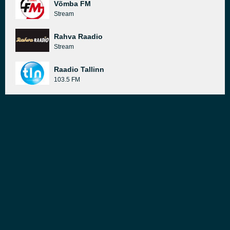
Võmba FM
Stream
Rahva Raadio
Stream
Raadio Tallinn
103.5 FM