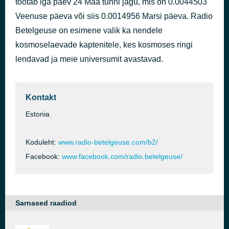
töötab iga päev 24 Maa tunni jagu, mis on 0.0044503
Black Sands
Veenuse päeva või siis 0.0014956 Marsi päeva. Radio
1 päeva eest
MoVoX
Betelgeuse on esimene valik ka nendele
kosmoselaevade kaptenitele, kes kosmoses ringi
lendavad ja meie universumit avastavad.
Kontakt
Estonia
Koduleht:
www.radio-betelgeuse.com/b2/
Facebook:
www.facebook.com/radio.betelgeuse/
Sarnased raadiod