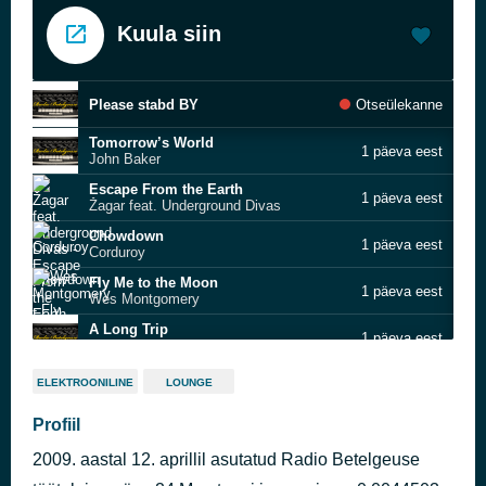
Kuula siin
Please stabd BY
Otseülekanne
Tomorrow’s World
1 päeva eest
John Baker
Escape From the Earth
1 päeva eest
Žagar feat. Underground Divas
Chowdown
1 päeva eest
Corduroy
Fly Me to the Moon
1 päeva eest
Wes Montgomery
A Long Trip
1 päeva eest
Zardos
Veridis Quo
1 päeva eest
ELEKTROONILINE
LOUNGE
Daft Punk
The Space Travelers Lullaby
Profiil
1 päeva eest
Kamasi Washington
2009. aastal 12. aprillil asutatud Radio Betelgeuse
Glow
1 päeva eest
Sniper Mode