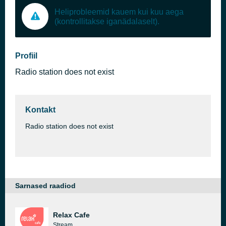
Heliprobleemid kauem kui kuu aega
(kontrollitakse iganädalaselt).
Profiil
Radio station does not exist
Kontakt
Radio station does not exist
Sarnased raadiod
Relax Cafe
Stream