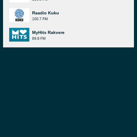
Raadio Kuku
100.7 FM
MyHits Rakvere
89.8 FM