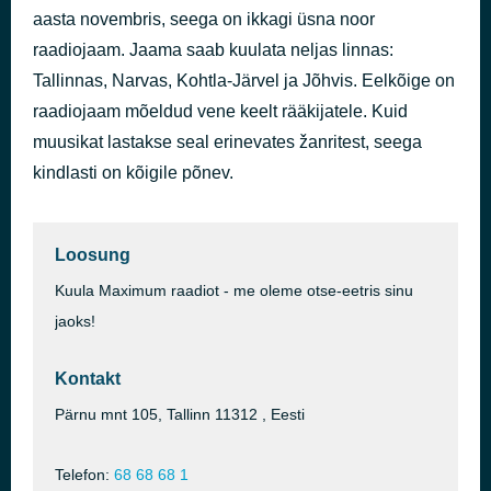
aasta novembris, seega on ikkagi üsna noor
Сон
51 minuti eest
Аспирин
raadiojaam. Jaama saab kuulata neljas linnas:
Tallinnas, Narvas, Kohtla-Järvel ja Jõhvis. Eelkõige on
raadiojaam mõeldud vene keelt rääkijatele. Kuid
muusikat lastakse seal erinevates žanritest, seega
kindlasti on kõigile põnev.
Loosung
Kuula Maximum raadiot - me oleme otse-eetris sinu
jaoks!
Kontakt
Pärnu mnt 105, Tallinn 11312 , Eesti
Telefon:
68 68 68 1