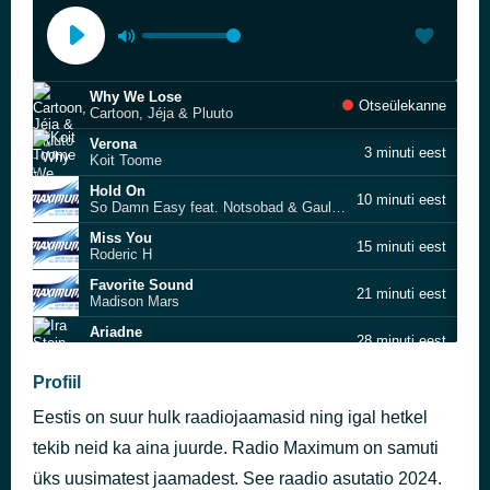
Why We Lose
Otseülekanne
Cartoon, Jéja & Pluuto
Verona
3 minuti eest
Koit Toome
Hold On
10 minuti eest
So Damn Easy feat. Notsobad & Gaullin feat. NOEP
Miss You
15 minuti eest
Roderic H
Favorite Sound
21 minuti eest
Madison Mars
Ariadne
28 minuti eest
Ira Stein
Can Not Be Your Hero
Profiil
36 minuti eest
Rainer Ild feat. sanni
Eestis on suur hulk raadiojaamasid ning igal hetkel
One Thing
40 minuti eest
Lola Young
tekib neid ka aina juurde. Radio Maximum on samuti
DANCE…
üks uusimatest jaamadest. See raadio asutatio 2024.
45 minuti eest
Slayyyter